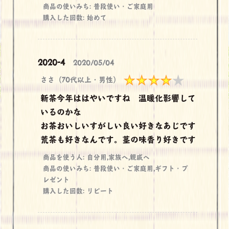
商品の使いみち: 普段使い・ご家庭用
購入した回数: 始めて
2020-4
2020/05/04
ささ（70代以上・男性）
新茶今年ははやいですね 温暖化影響して
いるのかな
お茶おいしいすがしい良い好きなあじです
荒茶も好きなんです。茎の味香り好きです
商品を使う人: 自分用,家族へ,親戚へ
商品の使いみち: 普段使い・ご家庭用,ギフト・プ
レゼント
購入した回数: リピート