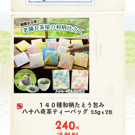
１４０種和柄たとう包み
八十八夜茶ティーバッグ
2.5gｘ2包
240
円