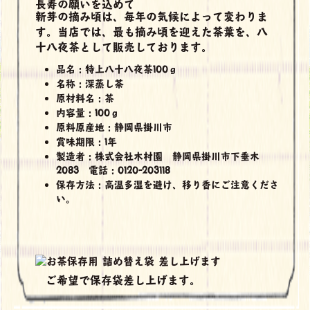
長寿の願いを込めて
新芽の摘み頃は、毎年の気候によって変わりま
す。当店では、最も摘み頃を迎えた茶葉を、八
十八夜茶として販売しております。
品名：特上八十八夜茶100ｇ
名称：深蒸し茶
原材料名：茶
内容量：100ｇ
原料原産地：静岡県掛川市
賞味期限：1年
製造者：株式会社木村園 静岡県掛川市下垂木
2083 電話：0120-203118
保存方法：高温多湿を避け、移り香にご注意くださ
い。
ご希望で保存袋差し上げます。