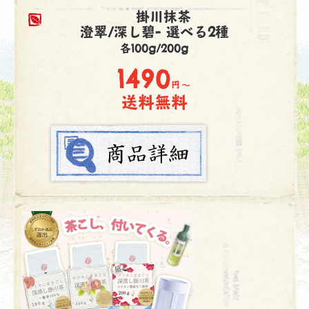
掛川抹茶
澄翠/深し碧- 選べる2種
各100g/200g
1490
円～
送料無料