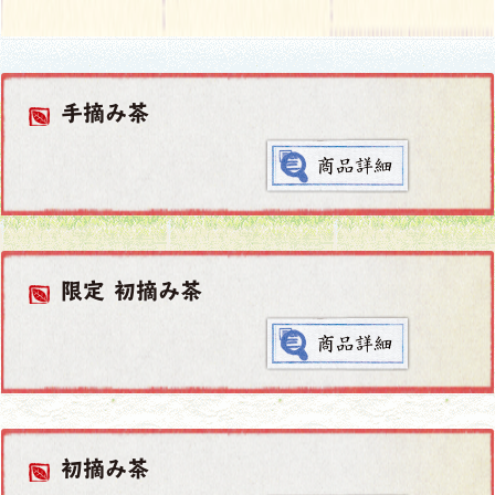
手摘み茶
限定 初摘み茶
初摘み茶