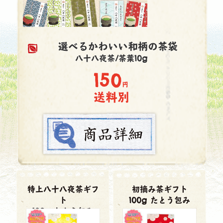
選べるかわいい和柄の茶袋
八十八夜茶/茶葉10g
150
円
送料別
特上八十八夜茶ギフ
初摘み茶ギフト
ト
100g たとう包み
100g たとう包み