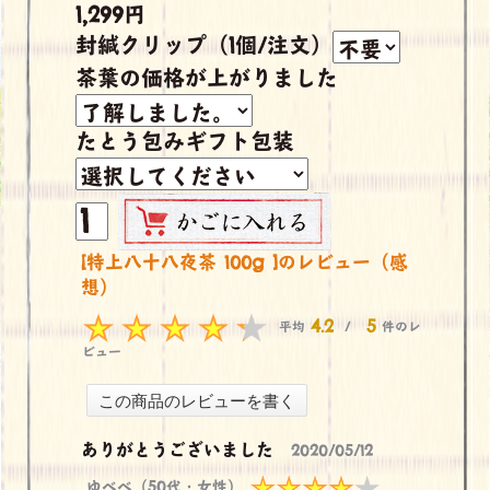
1,299円
封緘クリップ（1個/注文）
茶葉の価格が上がりました
たとう包みギフト包装
[特上八十八夜茶 100g ]のレビュー（感
想）
4.2
5
平均
/
件のレ
ビュー
ありがとうございました
2020/05/12
ゆべべ（50代・女性）