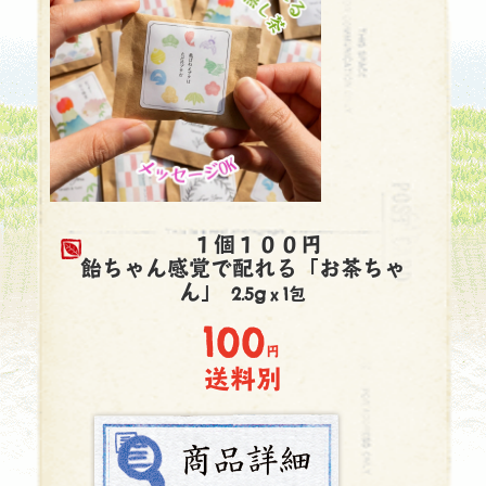
１個１００円
飴ちゃん感覚で配れる「お茶ちゃ
ん」
2.5gｘ1包
100
円
送料別