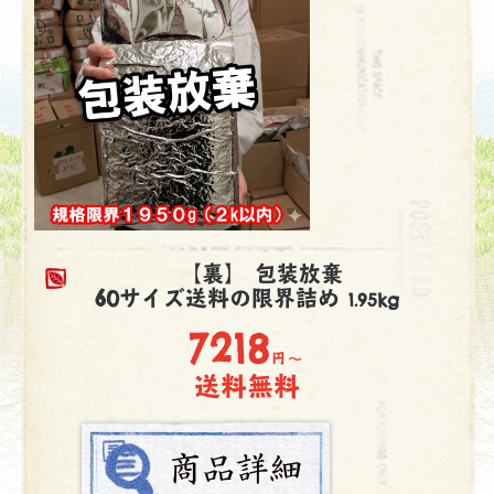
【裏】 包装放棄
60サイズ送料の限界詰め
1.95kg
7218
円～
送料無料