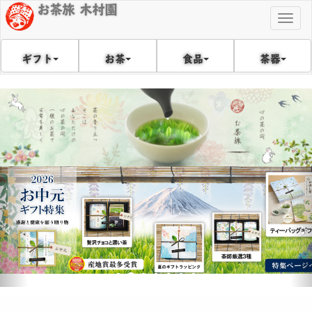
お茶旅 木村園
Togg
navig
食品
茶器
ギフト
お茶
戻
次
る
へ