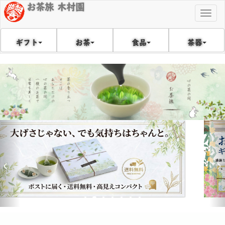
お茶旅 木村園
Togg
navig
食品
茶器
ギフト
お茶
戻
次
る
へ