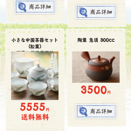
小さな中国茶器セット
陶葉 急須 300cc
(松葉)
深蒸し茶用帯網付
3500
円
5555
円
送料無料