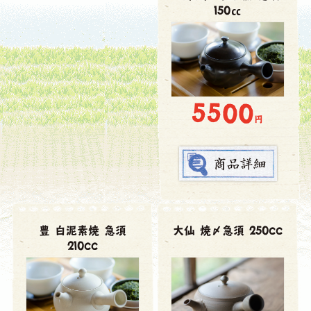
150㏄
5500
円
豊 白泥素焼 急須
大仙 焼〆急須 250cc
210cc