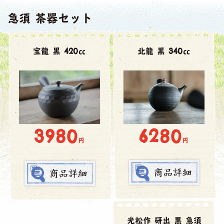
急須 茶器セット
宝龍 黒 420㏄
北龍 黒 340㏄
6280
3980
円
円
光松作 研出 黒 急須