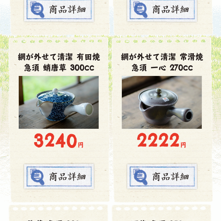
網が外せて清潔 有田焼
網が外せて清潔 常滑焼
急須 蛸唐草 300cc
急須 一心 270cc
3240
2222
円
円