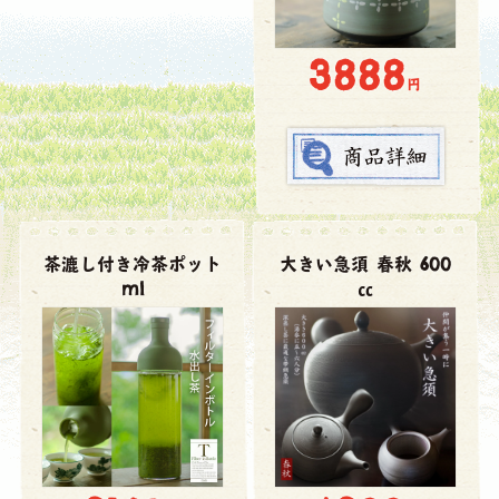
3888
円
茶漉し付き冷茶ポット
大きい急須 春秋 600
ml
㏄