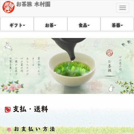
お茶旅 木村園
Togg
navig
食品
茶器
ギフト
お茶
支払・送料
お支払い方法