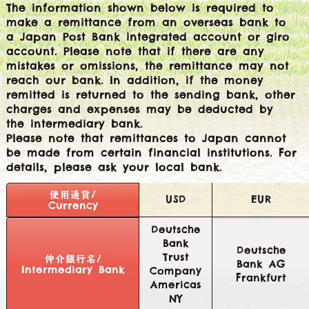
The information shown below is required to
make a remittance from an overseas bank to
a Japan Post Bank integrated account or giro
account. Please note that if there are any
mistakes or omissions, the remittance may not
reach our bank. In addition, if the money
remitted is returned to the sending bank, other
charges and expenses may be deducted by
the intermediary bank.
Please note that remittances to Japan cannot
be made from certain financial institutions. For
details, please ask your local bank.
使用通貨/
USD
EUR
Currency
Deutsche
Bank
Deutsche
Trust
仲介銀行名/
Bank AG
Intermediary Bank
Company
Frankfurt
Americas
NY