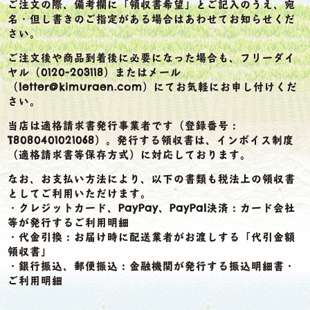
ご注文の際、備考欄に「領収書希望」とご記入のうえ、宛
名・但し書きのご指定がある場合はあわせてお知らせくだ
さい。
ご注文後や商品到着後に必要になった場合も、フリーダイ
ヤル（0120-203118）またはメール
（letter@kimuraen.com）にてお気軽にお申し付けくだ
さい。
当店は適格請求書発行事業者です（登録番号：
T8080401021068）。発行する領収書は、インボイス制度
（適格請求書等保存方式）に対応しております。
なお、お支払い方法により、以下の書類も税法上の領収書
としてご利用いただけます。
・クレジットカード、PayPay、PayPal決済：カード会社
等が発行するご利用明細
・代金引換：お届け時に配送業者がお渡しする「代引金額
領収書」
・銀行振込、郵便振込：金融機関が発行する振込明細書・
ご利用明細