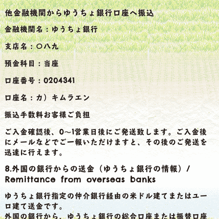
他金融機関からゆうちょ銀行口座へ振込
金融機関名：ゆうちょ銀行
支店名：〇八九
預金科目：当座
口座番号：0204341
口座名：カ）キムラエン
振込手数料お客様ご負担
ご入金確認後、0～1営業日後にご発送致します。ご入金後
にメールなどでご一報いただけますと、その後のご発送を
迅速に行えます。
8.外国の銀行からの送金（ゆうちょ銀行の情報）/
Remittance from overseas banks
ゆうちょ銀行指定の仲介銀行経由の米ドル建てまたはユー
ロ建て送金です。
外国の銀行から、ゆうちょ銀行の総合口座または振替口座