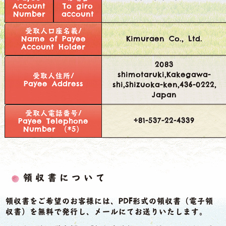
Account
To giro
Number
account
受取人口座名義/
Name of Payee
Kimuraen Co., Ltd.
Account Holder
2083
shimotaruki,Kakegawa-
受取人住所/
Payee Address
shi,Shizuoka-ken,436-0222,
Japan
受取人電話番号/
+81-537-22-4339
Payee Telephone
Number （*5）
領収書について
領収書をご希望のお客様には、PDF形式の領収書（電子領
収書）を無料で発行し、メールにてお送りいたします。