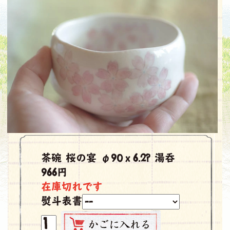
茶碗 桜の宴 φ90ｘ6.2? 湯呑
966円
在庫切れです
熨斗表書