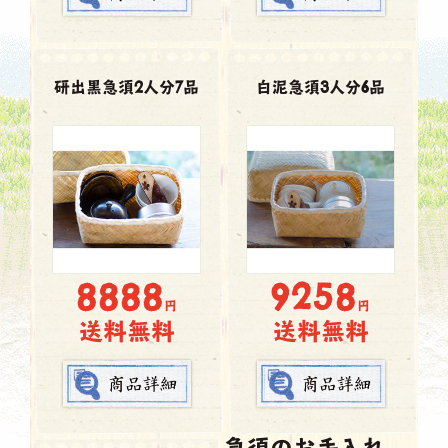
研出黒急須2人分7品
白泥急須3人分6品
8888
9258
円
円
送料無料
送料無料
急須のお手入れ