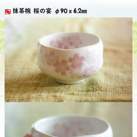
抹茶椀 桜の宴 φ90ｘ6.2㎜