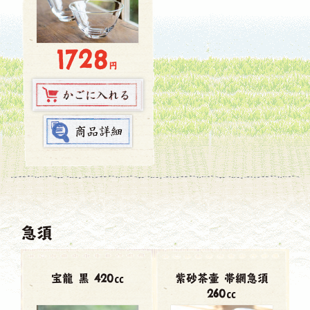
1728
円
急須
宝龍 黒 420㏄
紫砂茶壷 帯網急須
260㏄