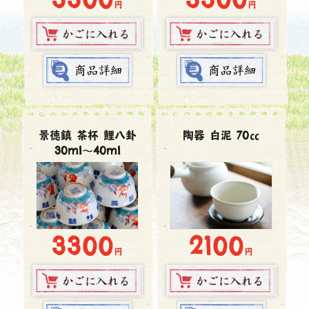
円
円
景徳鎮 茶杯 鯉八卦
陶器 白泥 70㏄
30ml～40ml
3300
2100
円
円