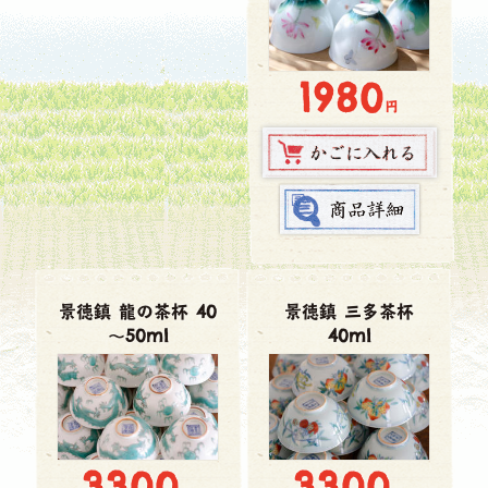
1980
円
景徳鎮 龍の茶杯 40
景徳鎮 三多茶杯
～50ml
40ml
3300
3300