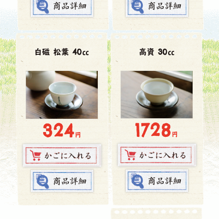
白磁 松葉 40㏄
高資 30㏄
1728
324
円
円