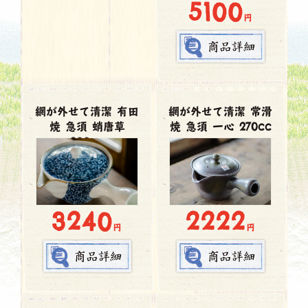
5100
円
網が外せて清潔 有田
網が外せて清潔 常滑
焼 急須 蛸唐草
焼 急須 一心 270cc
300cc
3240
2222
円
円