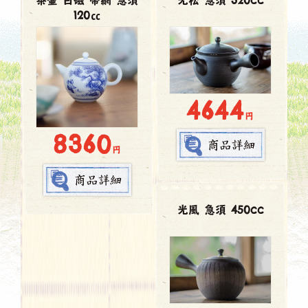
茶壷 白磁 帯網 急須
光松 急須 320cc
120㏄
4644
円
8360
円
光風 急須 450cc