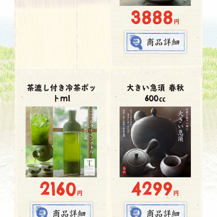
3888
円
茶漉し付き冷茶ポッ
大きい急須 春秋
トml
600㏄
2160
4299
円
円