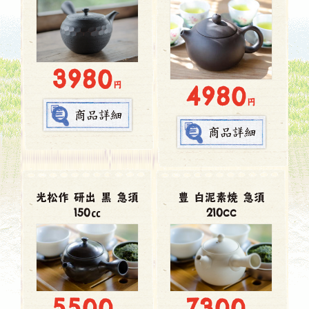
3980
円
4980
円
光松作 研出 黒 急須
豊 白泥素焼 急須
150㏄
210cc
7300
5500