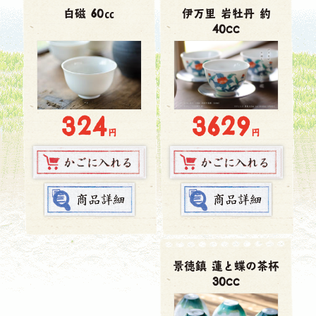
白磁 60㏄
伊万里 岩牡丹 約
40cc
3629
324
円
円
景徳鎮 蓮と蝶の茶杯
30cc