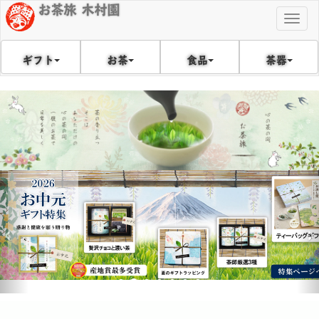
お茶旅 木村園
Togg
navig
食品
茶器
ギフト
お茶
戻
次
る
へ