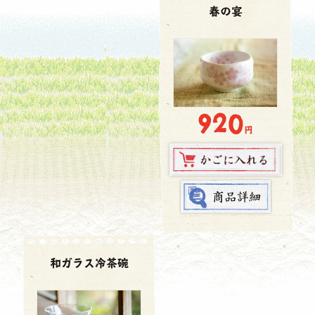
春の宴
920
円
和ガラス冷茶碗