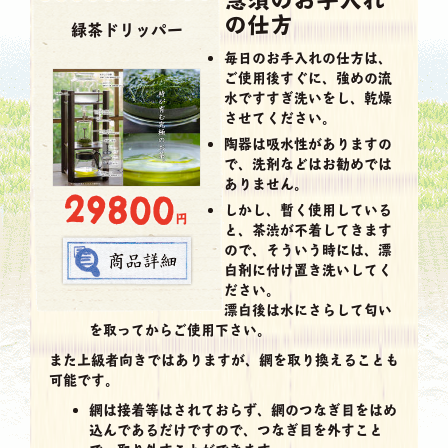
の仕方
緑茶ドリッパー
毎日のお手入れの仕方は、
ご使用後すぐに、強めの流
水ですすぎ洗いをし、乾燥
させてください。
陶器は吸水性がありますの
で、洗剤などはお勧めでは
ありません。
29800
しかし、暫く使用している
円
と、茶渋が不着してきます
ので、そういう時には、漂
白剤に付け置き洗いしてく
ださい。
漂白後は水にさらして匂い
を取ってからご使用下さい。
また上級者向きではありますが、網を取り換えることも
可能です。
網は接着等はされておらず、網のつなぎ目をはめ
込んであるだけですので、つなぎ目を外すこと