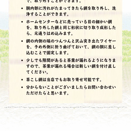
で、取り外すことができます。
胴内部に汚れがたまってきたら網を取り外し、洗
浄することができます。
ホームセンターなどに売っている目の細かい網
を、取り外した網と同じ形状に切り取り成形した
ら、元通りはめ込みます。
網の内側の端のつんつんと沢山突き出たワイヤー
を、予め外側に折り曲げておいて、網の胴に差し
込むことで固定します。
少しでも隙間があると茶葉が漏れるようになりま
すので、茶葉が漏れる場合は新しい網を付け直し
てください。
茶こし網は当店でもお取り寄せ可能です。
分からないことがございましたらお問い合わせい
ただけたらと思います。