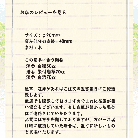
お店のレビューを見る
サイズ：φ90mm
窪み部分の直径：43mm
素材：木
この茶卓に合う湯呑
湯呑 白磁60㏄
湯呑 染付唐草70㏄
湯呑 白浜70㏄
通常、在庫があればご注文の翌営業日にご発送
致します。
他店でも販売しておりますのでまれに在庫が無
い場合もございます。もし在庫が無かった場合
はご連絡させていただきます。
品質には万全を期しておりますが、万が一お届
け時に破損していた場合は、直ぐに新しいもの
と交換いたします。