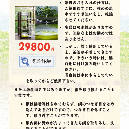
毎日のお手入れの仕方は、
ご使用後すぐに、強めの流
水ですすぎ洗いをし、乾燥
させてください。
陶器は吸水性がありますの
で、洗剤などはお勧めでは
ありません。
29800
しかし、暫く使用している
円
と、茶渋が不着してきます
ので、そういう時には、漂
白剤に付け置き洗いしてく
ださい。
漂白後は水にさらして匂い
を取ってからご使用下さい。
また上級者向きではありますが、網を取り換えることも
可能です。
網は接着等はされておらず、網のつなぎ目をはめ
込んであるだけですので、つなぎ目を外すこと
で、取り外すことができます。
胴内部に汚れがたまってきたら網を取り外し、洗
浄することができます。