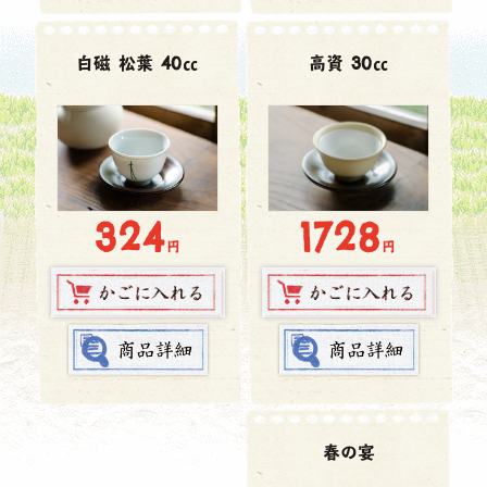
白磁 松葉 40㏄
高資 30㏄
1728
324
円
円
春の宴