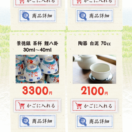
景徳鎮 茶杯 鯉八卦
陶器 白泥 70㏄
30ml～40ml
3300
2100
円
円