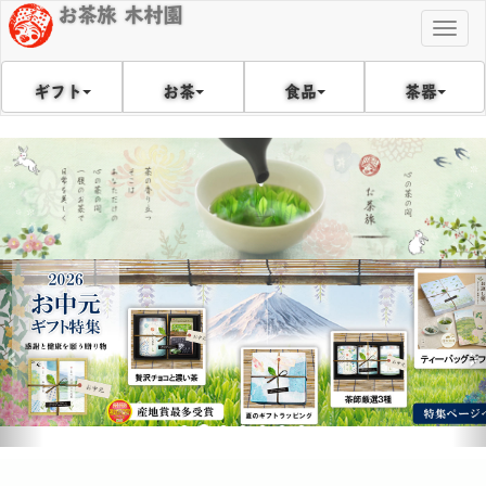
お茶旅 木村園
Togg
navig
食品
茶器
ギフト
お茶
戻
次
る
へ