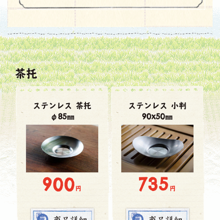
茶托
ステンレス 茶托
ステンレス 小判
φ85㎜
90x50㎜
900
735
円
円