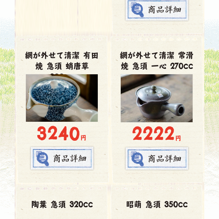
網が外せて清潔 有田
網が外せて清潔 常滑
焼 急須 蛸唐草
焼 急須 一心 270cc
300cc
3240
2222
円
円
陶葉 急須 320cc
昭萌 急須 350cc