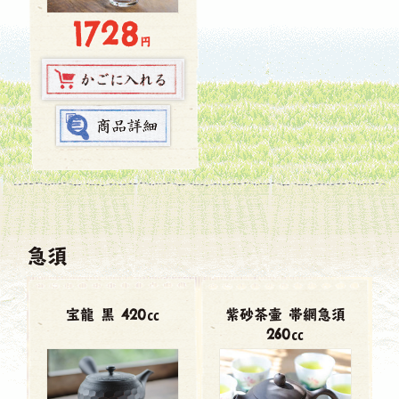
1728
円
急須
宝龍 黒 420㏄
紫砂茶壷 帯網急須
260㏄