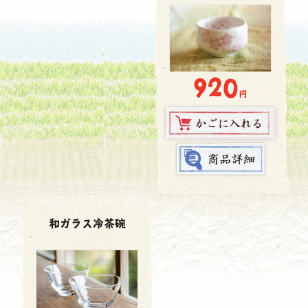
920
円
和ガラス冷茶碗