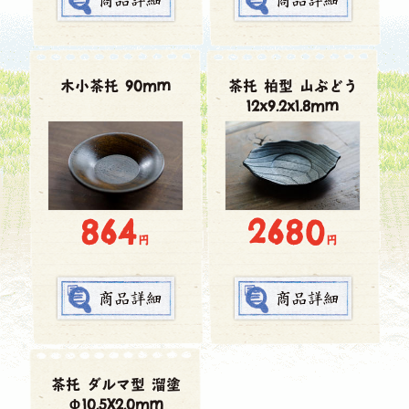
木小茶托 90mm
茶托 柏型 山ぶどう
12x9.2x1.8mm
864
2680
円
円
茶托 ダルマ型 溜塗
Φ10.5X2.0mm