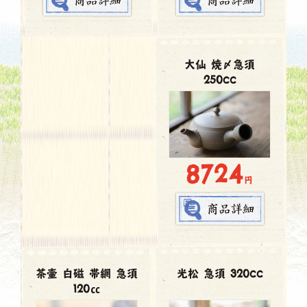
大仙 焼〆急須
250cc
8724
円
茶壷 白磁 帯網 急須
光松 急須 320cc
120㏄