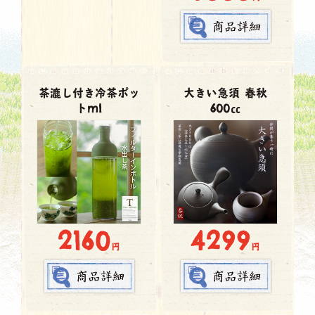
茶漉し付き冷茶ポッ
大きい急須 春秋
トml
600㏄
2160
4299
円
円