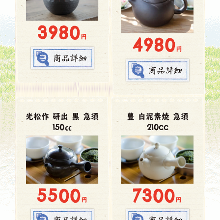
3980
円
4980
円
光松作 研出 黒 急須
豊 白泥素焼 急須
150㏄
210cc
7300
5500
円
円