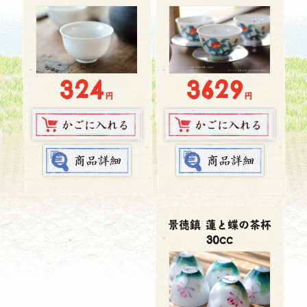
3629
324
円
円
景徳鎮 蓮と蝶の茶杯
30cc