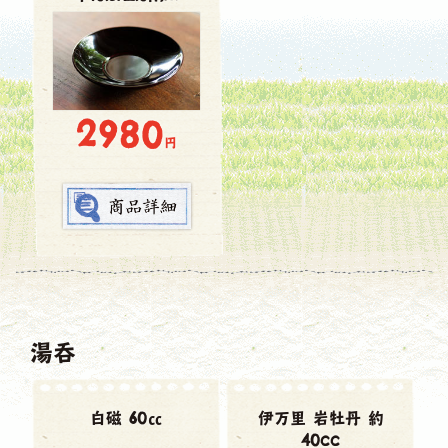
2980
円
湯呑
白磁 60㏄
伊万里 岩牡丹 約
40cc