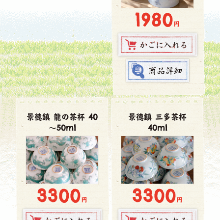
1980
円
景徳鎮 龍の茶杯 40
景徳鎮 三多茶杯
～50ml
40ml
3300
3300
円
円