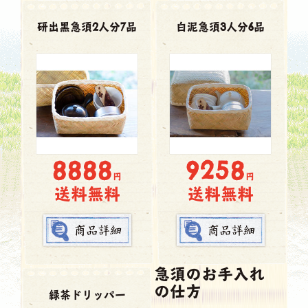
研出黒急須2人分7品
白泥急須3人分6品
8888
9258
円
円
送料無料
送料無料
急須のお手入れ
の仕方
緑茶ドリッパー