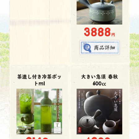
3888
円
茶漉し付き冷茶ポッ
大きい急須 春秋
トml
600㏄