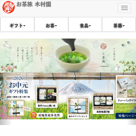
お茶旅 木村園
Togg
navig
食品
茶器
ギフト
お茶
戻
次
る
へ