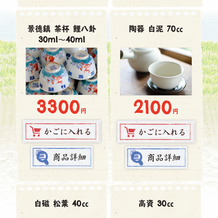
景徳鎮 茶杯 鯉八卦
陶器 白泥 70㏄
30ml～40ml
3300
2100
円
円
白磁 松葉 40㏄
高資 30㏄