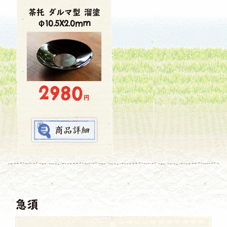
茶托 ダルマ型 溜塗
Φ10.5X2.0mm
2980
円
急須