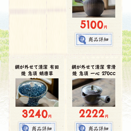
5100
円
網が外せて清潔 有田
網が外せて清潔 常滑
焼 急須 蛸唐草
焼 急須 一心 270cc
300cc
3240
2222
円
円