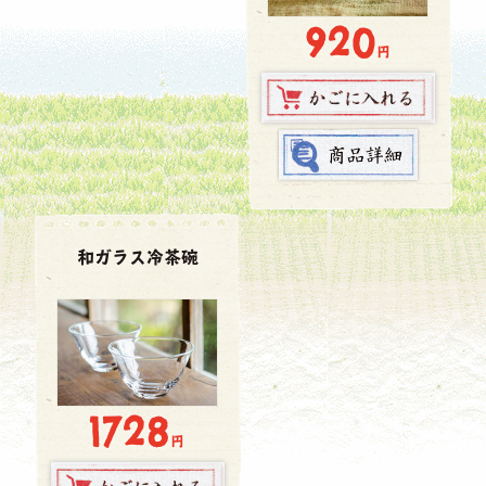
920
円
和ガラス冷茶碗
1728
円