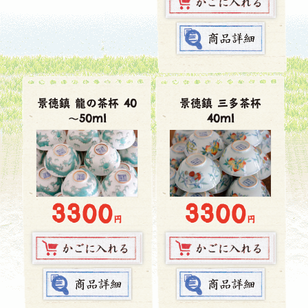
景徳鎮 龍の茶杯 40
景徳鎮 三多茶杯
～50ml
40ml
3300
3300
円
円