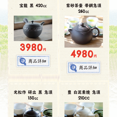
宝龍 黒 420㏄
紫砂茶壷 帯網急須
260㏄
3980
円
4980
円
光松作 研出 黒 急須
豊 白泥素焼 急須
150㏄
210cc