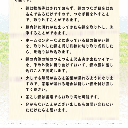
網は接着等はされておらず、網のつなぎ目をはめ
込んであるだけですので、つなぎ目を外すこと
で、取り外すことができます。
胴内部に汚れがたまってきたら網を取り外し、洗
浄することができます。
ホームセンターなどに売っている目の細かい網
を、取り外した網と同じ形状に切り取り成形した
ら、元通りはめ込みます。
網の内側の端のつんつんと沢山突き出たワイヤー
を、予め外側に折り曲げておいて、網の胴に差し
込むことで固定します。
少しでも隙間があると茶葉が漏れるようになりま
すので、茶葉が漏れる場合は新しい網を付け直し
てください。
茶こし網は当店でもお取り寄せ可能です。
分からないことがございましたらお問い合わせい
ただけたらと思います。