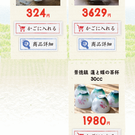
3629
324
円
円
景徳鎮 蓮と蝶の茶杯
30cc
1980
円