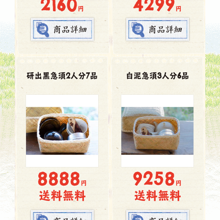
2160
4299
円
円
研出黒急須2人分7品
白泥急須3人分6品
8888
9258
円
円
送料無料
送料無料