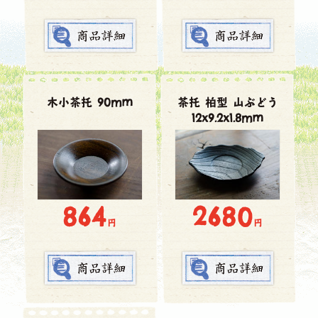
木小茶托 90mm
茶托 柏型 山ぶどう
12x9.2x1.8mm
864
2680
円
円