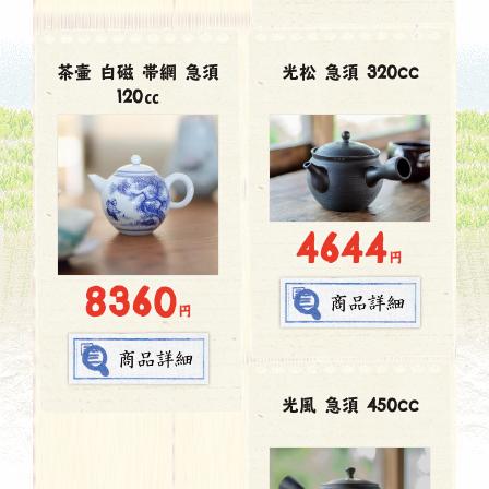
茶壷 白磁 帯網 急須
光松 急須 320cc
120㏄
4644
円
8360
円
光風 急須 450cc