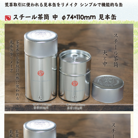
荒茶取引に使われる見本缶をリメイク シンプルで機能的な缶
スチール茶筒 中 φ74×110mm 見本缶