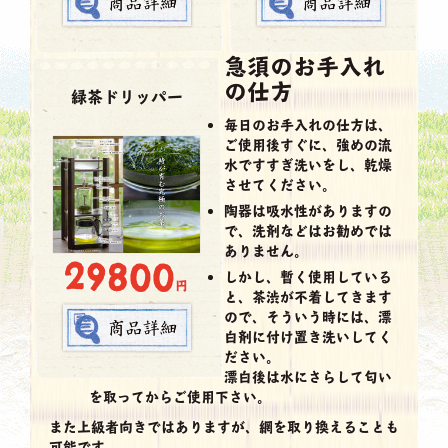
急須のお手入れ
の仕方
緑茶ドリッパー
毎日のお手入れの仕方は、
ご使用後すぐに、強めの流
水ですすぎ洗いをし、乾燥
させてください。
陶器は吸水性がありますの
で、洗剤などはお勧めでは
ありません。
29800
しかし、暫く使用している
円
と、茶渋が不着してきます
ので、そういう時には、漂
白剤に付け置き洗いしてく
ださい。
漂白後は水にさらして匂い
を取ってからご使用下さい。
また上級者向きではありますが、網を取り換えることも
可能です。