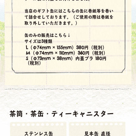
当店のギフト缶にはこちらの缶に巻紙等を巻い
て詰合せしております。（ご使用の際は巻紙を
取り外していただきます。）
缶のみの販売はこちら↓
サイズは3種類
L（Φ74mm × 155mm）380円（税別）
M（Φ74mm × 110mm）360円（税別）
S（Φ73mm × 38mm）内蓋プラ 180円
（税別）
茶筒・茶缶・ティーキャニスター
ステンレス缶
見本缶 直径