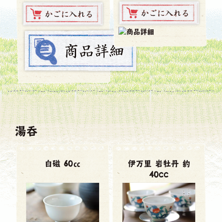
湯呑
白磁 60㏄
伊万里 岩牡丹 約
40cc