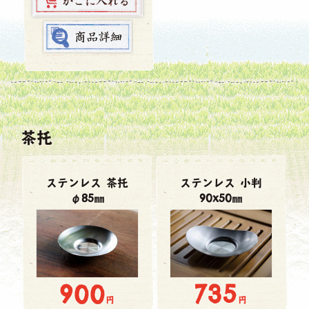
茶托
ステンレス 茶托
ステンレス 小判
φ85㎜
90x50㎜
900
735
円
円