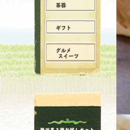
茶器
ギフト
グルメ
スイーツ
掛川茶３種お試しセット